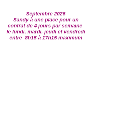
Septembre 2026
Sandy à une place pour un
contrat de 4 jours par semaine
le lundi, mardi, jeudi et vendredi
entre 8h15 à 17h15 maximum
Vous pouvez néanmoins remplir le
formulaire d'inscription si vous
recherchez une place en dehors de ces
périodes, nous vous contacterons si
une place se libère entre temps.
la.mam.feerique@gmail.com
/
3 allée de la forge 59910 Bondues