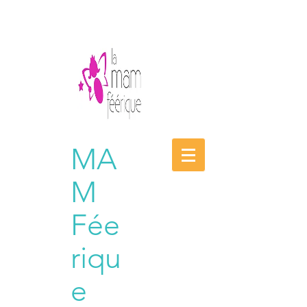
MA
M
Fée
riqu
e