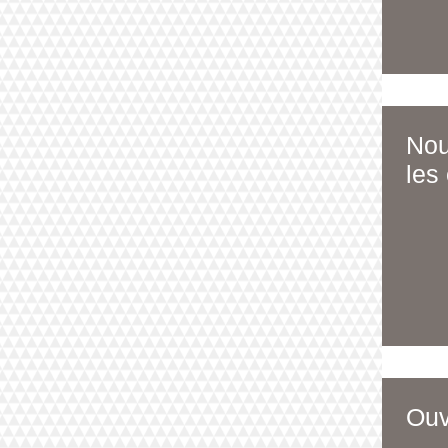
Nou
les
Ouv