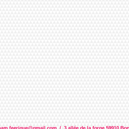
mam.feerique@gmail.com
/ 3 allée de la forge 59910 B